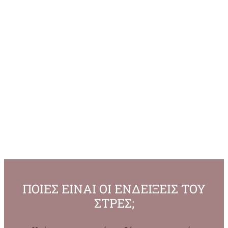
Ιδιαίτερα με βοήθησε η καταγραφή των
σκέψεων, την οποία χρησιμοποιώ συχνά
και μετά το τέλος του προγράμματος. Το
ίδιο συνέβη και με τις ασκήσεις
χαλάρωσης. Είναι ένα πρόγραμμα που
πιστεύω ότι είναι πολύ χρήσιμο για
όλους σε μια εποχή που έχουμε γύρω
μας πολλά στρεσογόνα ερεθίσματα.
”
Χρύσα Ι. (ετών 34)
ΠΟΙΕΣ ΕΙΝΑΙ ΟΙ ΕΝΔΕΙΞΕΙΣ ΤΟΥ
ΣΤΡΕΣ;