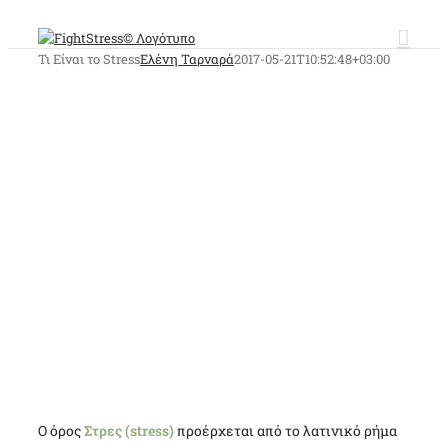
Μετάβαση
στο
περιεχόμενο
Τι Είναι το Stress
Ελένη Ταρναρά
2017-05-21T10:52:48+03:00
Τι είναι τελικά το
stress
;
Ο όρος
Στρες (stress)
προέρχεται από το λατινικό ρήμα