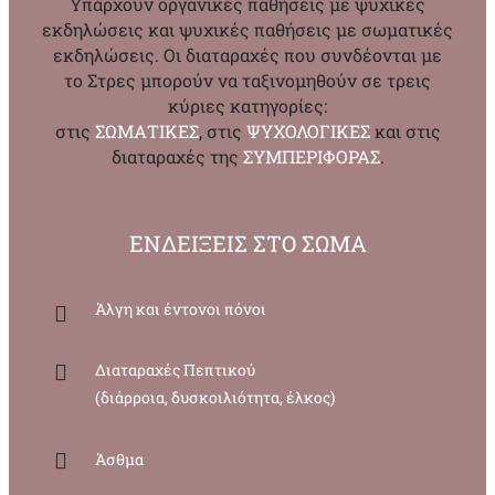
Υπάρχουν οργανικές παθήσεις με ψυχικές
εκδηλώσεις και ψυχικές παθήσεις με σωματικές
εκδηλώσεις. Οι διαταραχές που συνδέονται με
το Στρες μπορούν να ταξινομηθούν σε τρεις
κύριες κατηγορίες:
στις
ΣΩΜΑΤΙΚΕΣ
, στις
ΨΥΧΟΛΟΓΙΚΕΣ
και στις
διαταραχές της
ΣΥΜΠΕΡΙΦΟΡΑΣ
.
ΕΝΔΕΙΞΕΙΣ ΣΤΟ ΣΩΜΑ
Άλγη και έντονοι πόνοι
Διαταραχές Πεπτικού
(διάρροια, δυσκοιλιότητα, έλκος)
Άσθμα