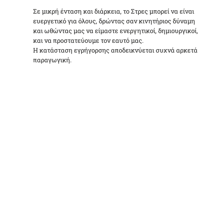
Σε μικρή ένταση και διάρκεια, το Στρες μπορεί να είναι
ευεργετικό για όλους, δρώντας σαν κινητήριος δύναμη
και ωθώντας μας να είμαστε ενεργητικοί, δημιουργικοί,
και να προστατεύουμε τον εαυτό μας.
Η κατάσταση εγρήγορσης αποδεικνύεται συχνά αρκετά
παραγωγική.
“
Μέσα από το πρόγραμμα έμαθα να
«διαβάζω» τα σήματα που μου στέλνει
οργανισμός μου όταν στρεσάρομαι και να
τα διαχειρίζομαι. Τελειώνοντας τη σειρά
των συνεδριών είχα την αίσθηση του
ελέγχου πάνω στο σώμα, τις σκέψεις και
τα συναισθήματά μου.