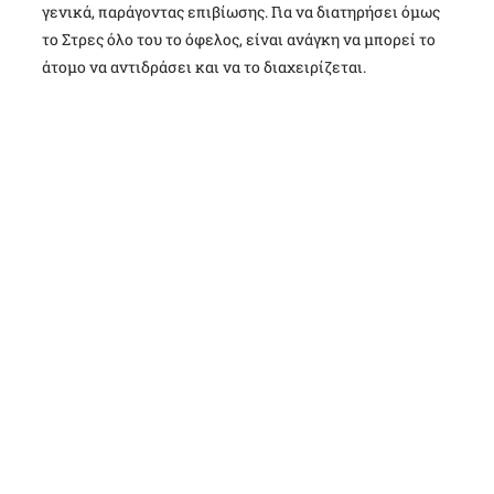
γενικά, παράγοντας επιβίωσης. Για να διατηρήσει όμως
το Στρες όλο του το όφελος, είναι ανάγκη να μπορεί το
άτομο να αντιδράσει και να το διαχειρίζεται.
Το στρες δεν προέρχεται
από το τι συμβαίνει στη ζωή
μας.
Προέρχεται από τις σκέψεις
μας
για το τι συμβαίνει στη ζωή
μας.